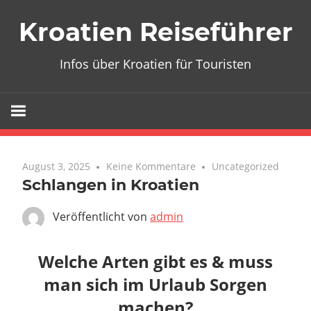
Zum
Kroatien Reiseführer
Inhalt
springen
Infos über Kroatien für Touristen
August 3, 2025
Keine Kommentare
Uncategorized
Schlangen in Kroatien
Veröffentlicht von
admin
Welche Arten gibt es & muss
man sich im Urlaub Sorgen
machen?