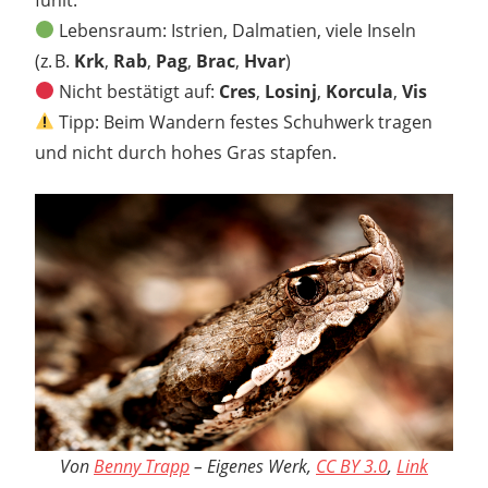
Lebensraum: Istrien, Dalmatien, viele Inseln
(z. B.
Krk
,
Rab
,
Pag
,
Brac
,
Hvar
)
Nicht bestätigt auf:
Cres
,
Losinj
,
Korcula
,
Vis
Tipp: Beim Wandern festes Schuhwerk tragen
und nicht durch hohes Gras stapfen.
Von
Benny Trapp
–
Eigenes Werk
,
CC BY 3.0
,
Link