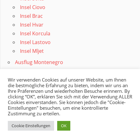
Insel Ciovo
Insel Brac
Insel Hvar
Insel Korcula
Insel Lastovo
Insel Mljet
Ausflug Montenegro
Impressum
Datenschutz
Wir verwenden Cookies auf unserer Website, um Ihnen
die bestmögliche Erfahrung zu bieten, indem wir uns an
English Version
Ihre Präferenzen und wiederholten Besuche erinnern. By
clicking “OK”, erklären Sie sich mit der Verwendung ALLER
Top 10 Tiere Kroatien
Cookies einverstanden. Sie können jedoch die "Cookie-
Top Sehenswürdigkeiten Kroatien
Einstellungen" besuchen, um eine kontrollierte
Zustimmung zu erteilen.
Top 20 Altstädte Kroatien
Top 20 Geheimtipps Kroatien
Cookie Einstellungen
OK
Top 20 Strände in Kroatien