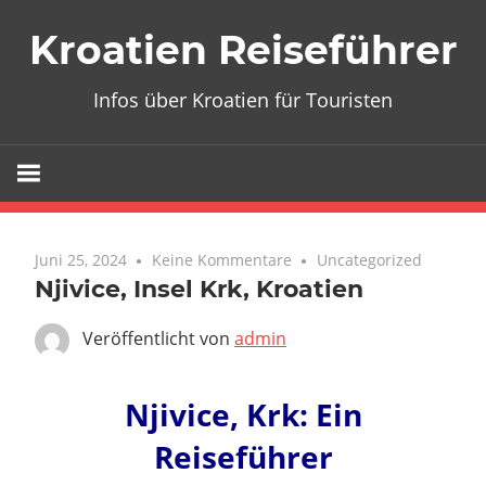
Zum
Kroatien Reiseführer
Inhalt
springen
Infos über Kroatien für Touristen
Juni 25, 2024
Keine Kommentare
Uncategorized
Njivice, Insel Krk, Kroatien
Veröffentlicht von
admin
Njivice, Krk: Ein
Reiseführer