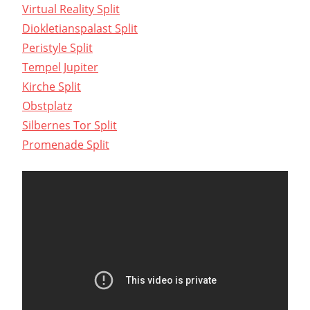
Virtual Reality Split
Diokletianspalast Split
Peristyle Split
Tempel Jupiter
Kirche Split
Obstplatz
Silbernes Tor Split
Promenade Split