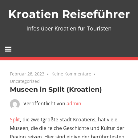
Zum
Kroatien Reiseführer
Inhalt
springen
Infos über Kroatien für Touristen
Februar 28, 2023
Keine Kommentare
Uncategorized
Museen in Split (Kroatien)
Veröffentlicht von
admin
Split
, die zweitgrößte Stadt Kroatiens, hat viele
Museen, die die reiche Geschichte und Kultur der
Region zeigen. Hier sind einige der berühmtesten