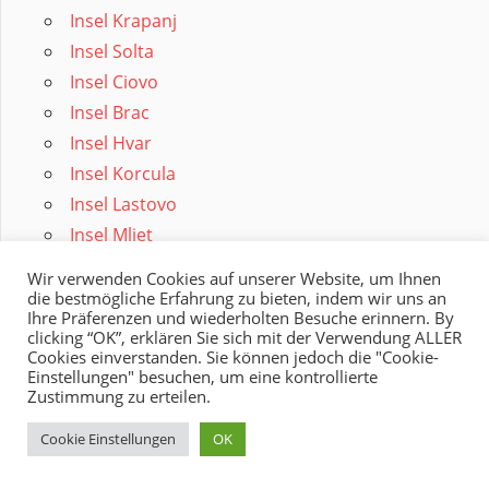
Insel Krapanj
Insel Solta
Insel Ciovo
Insel Brac
Insel Hvar
Insel Korcula
Insel Lastovo
Insel Mljet
Ausflug Montenegro
Wir verwenden Cookies auf unserer Website, um Ihnen
die bestmögliche Erfahrung zu bieten, indem wir uns an
Impressum
Ihre Präferenzen und wiederholten Besuche erinnern. By
Datenschutz
clicking “OK”, erklären Sie sich mit der Verwendung ALLER
Cookies einverstanden. Sie können jedoch die "Cookie-
English Version
Einstellungen" besuchen, um eine kontrollierte
Top 10 Tiere Kroatien
Zustimmung zu erteilen.
Top Sehenswürdigkeiten Kroatien
Cookie Einstellungen
OK
Top 20 Altstädte Kroatien
Top 20 Geheimtipps Kroatien