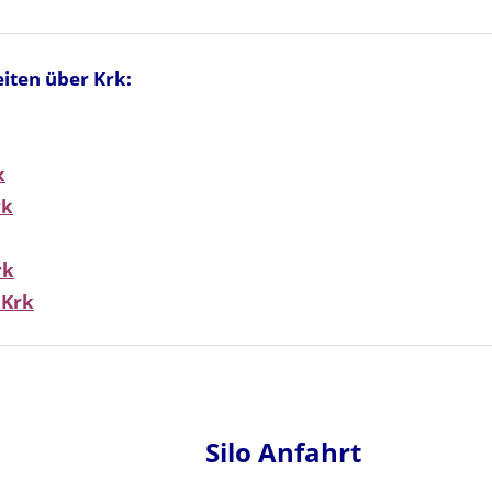
iten über Krk:
k
rk
rk
 Krk
Silo Anfahrt