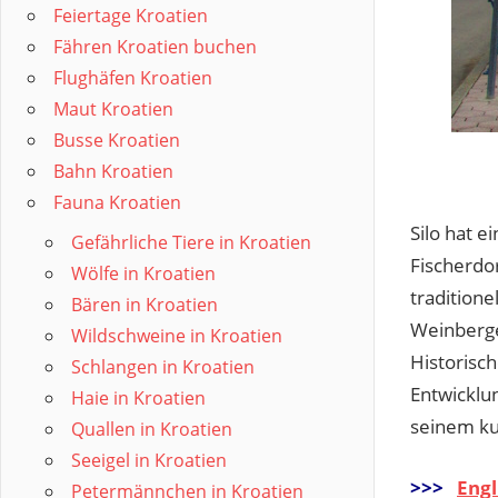
Feiertage Kroatien
Fähren Kroatien buchen
Flughäfen Kroatien
Maut Kroatien
Busse Kroatien
Bahn Kroatien
Fauna Kroatien
Silo hat e
Gefährliche Tiere in Kroatien
Fischerdor
Wölfe in Kroatien
tradition
Bären in Kroatien
Weinberge
Wildschweine in Kroatien
Historisc
Schlangen in Kroatien
Entwicklun
Haie in Kroatien
seinem ku
Quallen in Kroatien
Seeigel in Kroatien
>>>
Engl
Petermännchen in Kroatien