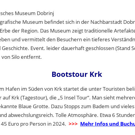
isches Museum Dobrinj
grafische Museum befindet sich in der Nachbarstadt Dobri
 Erbe der Region. Das Museum zeigt traditionelle Artefakt
eben und vermittelt den Besuchern ein tieferes Verständni
d Geschichte. Event. leider dauerhaft geschlossen (Stand
von Silo entfernt.
Bootstour Krk
am Hafen im Süden von Krk startet die unter Touristen bel
r auf Krk (Tagestour), die „5 Insel Tour“. Man sieht mehrere
ekannte Blaue Grotte. Dazu Stopps zum Badem und vieles
nd abwechslungsreich. Tolle Atmosphäre. Etwa 6 Stunden,
 45 Euro pro Person in 2024.
>>>
Mehr Infos und Buch