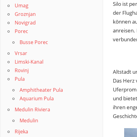
Silo ist p
Umag
der Flugha
Groznjan
können au
Novigrad
anreisen. 
Porec
verbunden
Busse Porec
Vrsar
Limski-Kanal
Rovinj
Altstadt 
Pula
Das Herz v
Uferprome
Amphitheater Pula
und bietet
Aquarium Pula
ihren enge
Medulin Riviera
Geschichte
Medulin
Rijeka