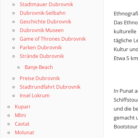
Stadtmauer Dubrovnik
Dubrovnik-Seilbahn
Ethnograf
Geschichte Dubrovnik
Das Ethno
Dubrovnik Museen
kulturelle
Game of Thrones Dubrovnik
tägliche L
Parken Dubrovnik
Kultur un
Strände Dubrovnik
Etwa 5 km 
Banje Beach
Preise Dubrovnik
Stadtrundfahrt Dubrovnik
In Punat 
Insel Lokrum
Schiffstou
Kupari
und die b
Mlini
gemacht u
Cavtat
Bootstour
Molunat