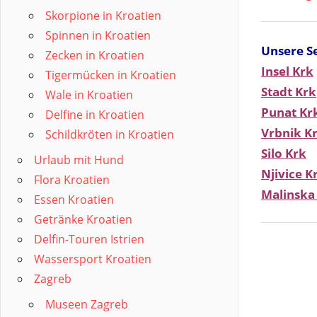
Skorpione in Kroatien
Spinnen in Kroatien
Unsere Se
Zecken in Kroatien
Insel Krk
Tigermücken in Kroatien
Stadt Krk
Wale in Kroatien
Punat Kr
Delfine in Kroatien
Vrbnik K
Schildkröten in Kroatien
Silo Krk
Urlaub mit Hund
Njivice K
Flora Kroatien
Malinska
Essen Kroatien
Getränke Kroatien
Delfin-Touren Istrien
Wassersport Kroatien
Zagreb
Museen Zagreb