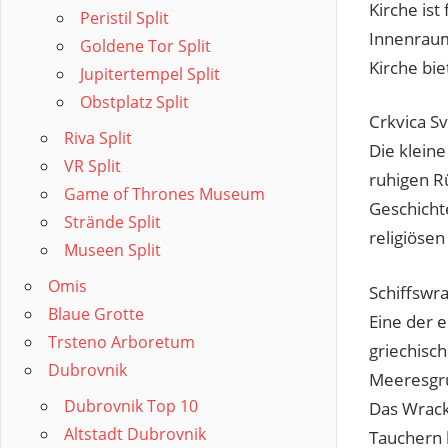
Kirche ist
Peristil Split
Innenraum
Goldene Tor Split
Kirche bi
Jupitertempel Split
Obstplatz Split
Crkvica Sv
Riva Split
Die kleine
VR Split
ruhigen R
Game of Thrones Museum
Geschichte
Strände Split
religiösen
Museen Split
Omis
Schiffswra
Blaue Grotte
Eine der e
Trsteno Arboretum
griechisch
Dubrovnik
Meeresgru
Dubrovnik Top 10
Das Wrack
Altstadt Dubrovnik
Tauchern 