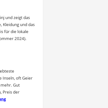
nj und zeigt das
e, Kleidung und das
s für die lokale
 Sommer 2024).
iebteste
 Inseln, oft Geier
 mehr. Gut
 Preis der
ung