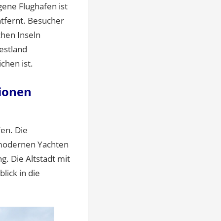
gene Flughafen ist
ntfernt. Besucher
hen Inseln
estland
chen ist.
tionen
fen. Die
 modernen Yachten
g. Die Altstadt mit
lick in die