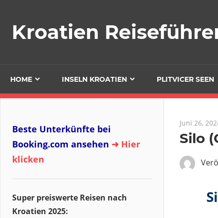
Zum
Inhalt
Kroatien Reiseführe
springen
HOME
INSELN KROATIEN
PLITVICER SEEN
Juni 26, 202
Beste Unterkünfte bei
Silo 
Booking.com ansehen
➜ Hier
klicken
Verö
S
Super preiswerte Reisen nach
Kroatien 2025: