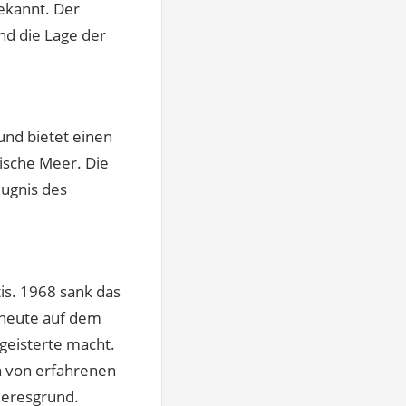
bekannt. Der
nd die Lage der
 und bietet einen
tische Meer. Die
eugnis des
tis. 1968 sank das
t heute auf dem
geisterte macht.
n von erfahrenen
eeresgrund.