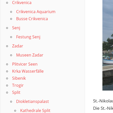
Crikvenica
Crikvenica Aquarium
Busse Crikvenica
Senj
Festung Senj
Zadar
Museen Zadar
Plitvicer Seen
Krka Wasserfälle
Sibenik
Trogir
Split
St.-Nikola
Diokletianspalast
Die St.-Ni
Kathedrale Split