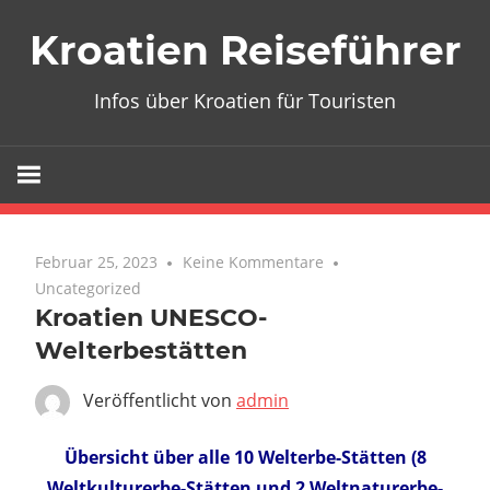
Zum
Kroatien Reiseführer
Inhalt
springen
Infos über Kroatien für Touristen
Februar 25, 2023
Keine Kommentare
Uncategorized
Kroatien UNESCO-
Welterbestätten
Veröffentlicht von
admin
Übersicht über alle 10 Welterbe-Stätten (8
Weltkulturerbe-Stätten und 2 Weltnaturerbe-