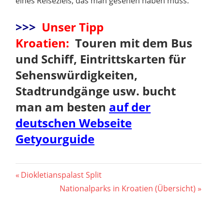
eines Reiseziels, das man gesehen haben muss.
>>>
Unser Tipp
Kroatien:
Touren mit dem Bus
und Schiff, Eintrittskarten für
Sehenswürdigkeiten,
Stadtrundgänge usw. bucht
man am besten
auf der
deutschen Webseite
Getyourguide
Beitragsnavigation
Vorheriger
Diokletianspalast Split
Beitrag:
Nächster
Nationalparks in Kroatien (Übersicht)
Beitrag: