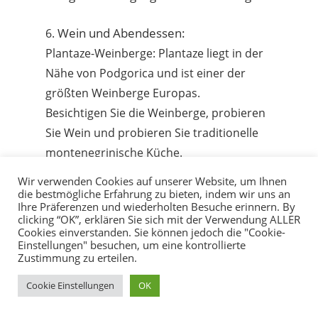
Wein und Abendessen:
6.
Plantaze-Weinberge: Plantaze liegt in der
Nähe von Podgorica und ist einer der
größten Weinberge Europas.
Besichtigen Sie die Weinberge, probieren
Sie Wein und probieren Sie traditionelle
montenegrinische Küche.
Flughafen Podgorica: Der Flughafen
7.
Wir verwenden Cookies auf unserer Website, um Ihnen
fungiert als wichtigstes internationales
die bestmögliche Erfahrung zu bieten, indem wir uns an
Ihre Präferenzen und wiederholten Besuche erinnern. By
Tor und bietet bequeme Verbindungen
clicking “OK”, erklären Sie sich mit der Verwendung ALLER
Cookies einverstanden. Sie können jedoch die "Cookie-
zu großen europäischen Städten.
Einstellungen" besuchen, um eine kontrollierte
Schienen- und Straßenverkehr: Die Stadt
Zustimmung zu erteilen.
verfügt über gute Straßenverbindungen
Cookie Einstellungen
OK
mit anderen Teilen Montenegros und den
Nachbarländern.