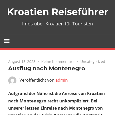
Zum
Kroatien Reiseführer
Inhalt
springen
Infos über Kroatien für Touristen
August 15, 2023
Keine Kommentare
Uncategorized
Ausflug nach Montenegro
Veröffentlicht von
admin
Aufgrund der Nähe ist die Anreise von Kroatien
Montenegro
nach
recht unkompliziert. Bei
unserer letzten Einreise nach Montenegro von