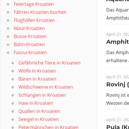
Feiertage Kroatien
Das Aquari
Fähren Kroatien buchen
Amphitheat
Flughäfen Kroatien
Maut Kroatien
April 21, 20
Busse Kroatien
Amphith
Bahn Kroatien
Das Amphit
Fauna Kroatien
erhaltene 
Gefährliche Tiere in Kroatien
Wölfe in Kroatien
April 21, 20
Bären in Kroatien
Rovinj 
Wildschweine in Kroatien
Schlangen in Kroatien
Rovinj ist
Haie in Kroatien
Westen der
Quallen in Kroatien
Seeigel in Kroatien
April 21, 20
Pula (K
Petermännchen in Kroatien