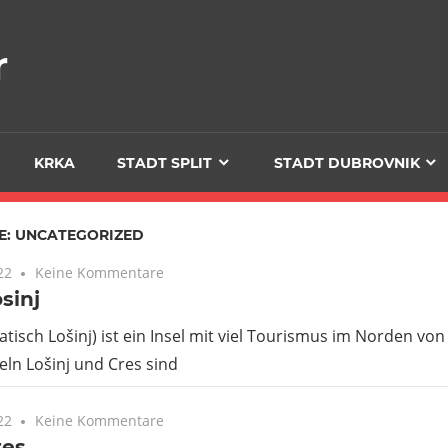
r
KRKA
STADT SPLIT
STADT DUBROVNIK
E:
UNCATEGORIZED
22
Keine Kommentare
osinj
oatisch Lošinj) ist ein Insel mit viel Tourismus im Norden von
eln Lošinj und Cres sind
22
Keine Kommentare
res