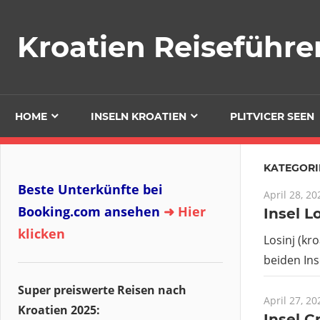
Zum
Inhalt
Kroatien Reiseführe
springen
HOME
INSELN KROATIEN
PLITVICER SEEN
KATEGORI
Beste Unterkünfte bei
April 28, 20
Booking.com ansehen
➜ Hier
Insel L
klicken
Losinj (kr
beiden Ins
Super preiswerte Reisen nach
April 27, 20
Kroatien 2025:
Insel C