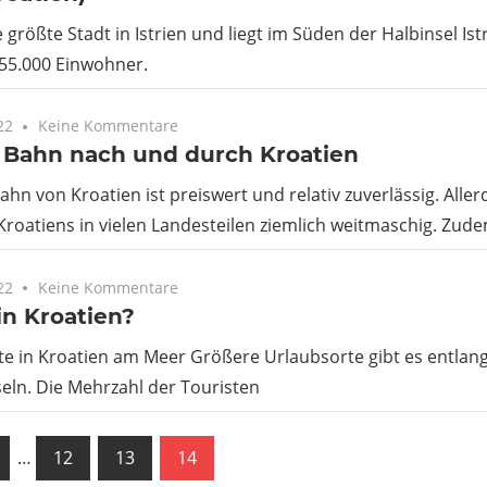
e größte Stadt in Istrien und liegt im Süden der Halbinsel Ist
 55.000 Einwohner.
22
Keine Kommentare
r Bahn nach und durch Kroatien
ahn von Kroatien ist preiswert und relativ zuverlässig. Aller
roatiens in vielen Landesteilen ziemlich weitmaschig. Zud
22
Keine Kommentare
n Kroatien?
e in Kroatien am Meer Größere Urlaubsorte gibt es entlang
seln. Die Mehrzahl der Touristen
ennummerierung
ige
…
12
13
14