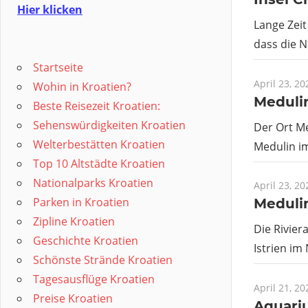
Hier klicken
Lange Zeit
dass die 
Startseite
April 23, 20
Wohin in Kroatien?
Meduli
Beste Reisezeit Kroatien:
Sehenswürdigkeiten Kroatien
Der Ort Me
Welterbestätten Kroatien
Medulin im
Top 10 Altstädte Kroatien
Nationalparks Kroatien
April 23, 20
Parken in Kroatien
Medulin
Zipline Kroatien
Die Rivier
Geschichte Kroatien
Istrien im
Schönste Strände Kroatien
Tagesausflüge Kroatien
April 21, 20
Preise Kroatien
Aquariu