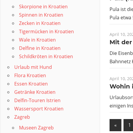
Skorpione in Kroatien
Pula ist di
Spinnen in Kroatien
Pula etwa
Zecken in Kroatien
Tigermücken in Kroatien
April 10, 20
Wale in Kroatien
Mit de
Delfine in Kroatien
Die Eisenb
Schildkröten in Kroatien
Bahnnetz K
Urlaub mit Hund
Flora Kroatien
April 10, 20
Essen Kroatien
Wohin i
Getränke Kroatien
Urlaubsort
Delfin-Touren Istrien
einigen In
Wassersport Kroatien
Zagreb
Seit
Vorher
«
1
Museen Zagreb