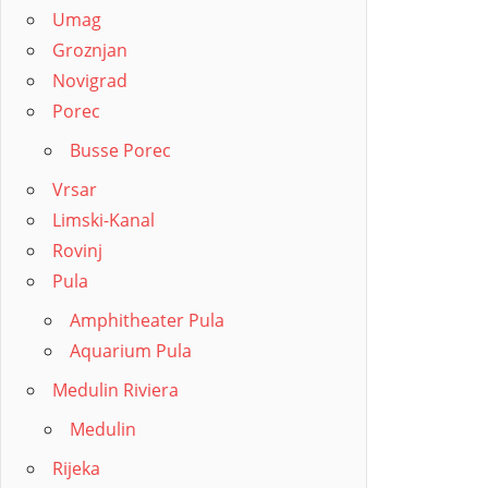
Beiträg
der
Umag
Beitr
Groznjan
Novigrad
Porec
Busse Porec
Vrsar
Limski-Kanal
Rovinj
Pula
Amphitheater Pula
Aquarium Pula
Medulin Riviera
Medulin
Rijeka